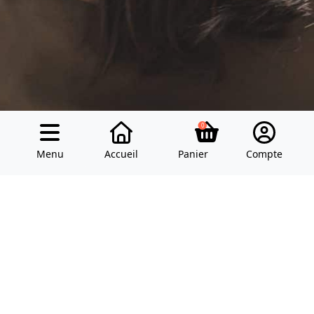
0
Menu
Accueil
Panier
Compte
Modes de paiement
Réseaux sociaux
Faire un don
Ressources
Blog des choristes