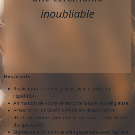
inoubliable
Nos atouts
Réalisation de devis gratuit avec écoute en
répétition
Animation de votre cérémonie laïque ou religieuse
Association déclarée détentrice d’une licence
d’entrepreneurs (nos musiciens sont intermittents
du spectacle)
Signature d’un contrat d’engagement avec facture