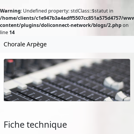
Warning
: Undefined property: stdClass::$statut in
/home/clients/c1e947b3a4adff5507cc851a575d4757/ww
content/plugins/doliconnect-network/blogs/2.php
on
line
14
Chorale Arpège
Fiche technique